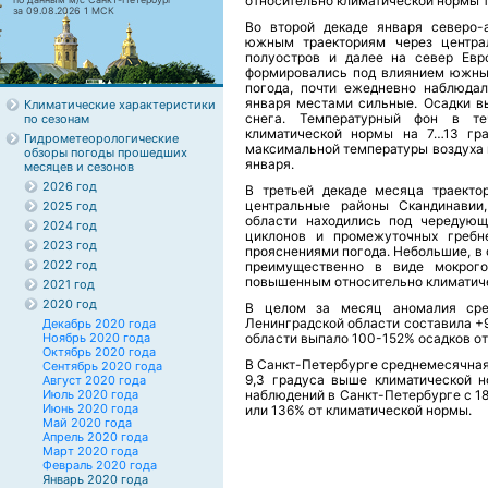
относительно климатической нормы 
за 09.08.2026 1 МСК
Во второй декаде января северо-
южным траекториям через центра
полуостров и далее на север Евр
формировались под влиянием южных
погода, почти ежедневно наблюда
января местами сильные. Осадки в
Климатические характеристики
снега. Температурный фон в т
по сезонам
климатической нормы на 7…13 гра
Гидрометеорологические
максимальной температуры воздуха в 
обзоры погоды прошедших
января.
месяцев и сезонов
2026 год
В третьей декаде месяца траекто
центральные районы Скандинавии
2025 год
области находились под чередующ
2024 год
циклонов и промежуточных гребн
2023 год
прояснениями погода. Небольшие, в
2022 год
преимущественно в виде мокрого
повышенным относительно климатиче
2021 год
2020 год
В целом за месяц аномалия сре
Ленинградской области составила +
Декабрь 2020 года
Ноябрь 2020 года
области выпало 100-152% осадков о
Октябрь 2020 года
В Санкт-Петербурге среднемесячная 
Сентябрь 2020 года
9,3 градуса выше климатической 
Август 2020 года
Июль 2020 года
наблюдений в Санкт-Петербурге с 18
Июнь 2020 года
или 136% от климатической нормы.
Май 2020 года
Апрель 2020 года
Март 2020 года
Февраль 2020 года
Январь 2020 года