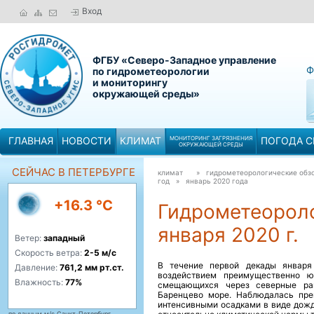
Вход
ФГБУ «Северо-Западное управление
Ф
по гидрометеорологии
и мониторингу
окружающей среды»
ГЛАВНАЯ
НОВОСТИ
КЛИМАТ
МОНИТОРИНГ ЗАГРЯЗНЕНИЯ
ПОГОДА С
ОКРУЖАЮЩЕЙ СРЕДЫ
СЕЙЧАС В ПЕТЕРБУРГЕ
климат
» гидрометеорологические обзо
год »
январь 2020 года
+16.3 °C
Гидрометеороло
января 2020 г.
Ветер:
западный
Скорость ветра:
2-5 м/с
В течение первой декады января
Давление:
761,2 мм рт.ст.
воздействием преимущественно юж
Влажность:
77%
смещающихся через северные ра
Баренцево море. Наблюдалась пре
интенсивными осадками в виде дожд
по данным м/с Санкт-Петербург