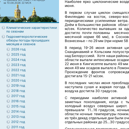
Наиболее ярко циклонические возд
за 10.08.2026 22 МСК
июня.
В первом случае циклон смещался
Финляндию на восток, северо-вос
периодическими усилениями ветра.
Днём в большинстве районов области
Климатические характеристики
м/сек. Количество выпавших за од
по сезонам
достигло почти половины месячно
Гидрометеорологические
месячной норме 66 мм), в Соснов
обзоры погоды прошедших
Вознесенье – по 29 мм (при норме 58
месяцев и сезонов
В период 19-26 июня активная ци
2026 год
Скандинавией и Кольским полуостр
2025 год
над Белоруссией. Хотя наши районы 
2024 год
области выпали интенсивные осадки
22 июня в Кингисеппе выпало 49 мм о
2023 год
июня 49 мм осадков выпало в Ломоно
2022 год
Прохождение фронтов сопровожд
2021 год
достигала 15-21 м/сек.
2020 год
В последних числах июня преоблада
2019 год
наступила сухая и жаркая погода. 
2018 год
воздуха достигла 30 градусов.
2017 год
С периодами наиболее активной 
2016 год
заметных похолодания, когда с 
холодный воздух северных широт
2015 год
превышали 11…16 градусов, ночные
2014 год
области ночные температуры понижа
2013 год
из трёх декад отдельные дни были оч
2012 год
отдельных районах до 25…30 градусо
2011 год
Среднемесячная температура июня