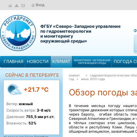
Вход
ФГБУ «Северо-Западное управление
Ф
по гидрометеорологии
и мониторингу
окружающей среды»
ГЛАВНАЯ
НОВОСТИ
КЛИМАТ
МОНИТОРИНГ ЗАГРЯЗНЕНИЯ
ПОГОДА С
ОКРУЖАЮЩЕЙ СРЕДЫ
СЕЙЧАС В ПЕТЕРБУРГЕ
климат
» гидрометеорологические обзо
год »
июнь 2010 года
+21.7 °C
Обзор погоды за
Ветер:
южный
В течение месяца погоду нашего
траектории движения которых отлич
Скорость ветра:
3-6 м/с
через Европу, огибая область по
Давление:
755,5 мм рт.ст.
Северной Атлантики и Гренландии, и 
в тёплых секторах этих циклонов,
Влажность:
52%
области и республику Коми. Лишь 
обширный антициклон, захвативший 
по данным м/с Санкт-Петербург