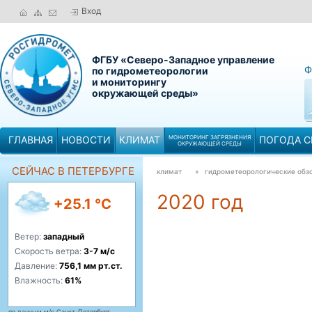
Вход
ФГБУ «Северо-Западное управление
Ф
по гидрометеорологии
и мониторингу
окружающей среды»
ГЛАВНАЯ
НОВОСТИ
КЛИМАТ
МОНИТОРИНГ ЗАГРЯЗНЕНИЯ
ПОГОДА С
ОКРУЖАЮЩЕЙ СРЕДЫ
СЕЙЧАС В ПЕТЕРБУРГЕ
климат
» гидрометеорологические обз
2020 год
+25.1 °C
Ветер:
западный
Скорость ветра:
3-7 м/с
Давление:
756,1 мм рт.ст.
Влажность:
61%
по данным м/с Санкт-Петербург