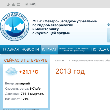
Вход
ФГБУ «Северо-Западное управление
Ф
по гидрометеорологии
и мониторингу
окружающей среды»
ГЛАВНАЯ
НОВОСТИ
КЛИМАТ
МОНИТОРИНГ ЗАГРЯЗНЕНИЯ
ПОГОДА С
ОКРУЖАЮЩЕЙ СРЕДЫ
СЕЙЧАС В ПЕТЕРБУРГЕ
климат
» гидрометеорологические обз
2013 год
+21.1 °C
Ветер:
западный
Скорость ветра:
3-7 м/с
Давление:
756,5 мм рт.ст.
Влажность:
71%
по данным м/с Санкт-Петербург