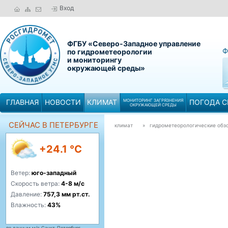
Вход
ФГБУ «Северо-Западное управление
Ф
по гидрометеорологии
и мониторингу
окружающей среды»
ГЛАВНАЯ
НОВОСТИ
КЛИМАТ
МОНИТОРИНГ ЗАГРЯЗНЕНИЯ
ПОГОДА С
ОКРУЖАЮЩЕЙ СРЕДЫ
СЕЙЧАС В ПЕТЕРБУРГЕ
климат
» гидрометеорологические обз
+24.1 °C
Ветер:
юго-западный
Скорость ветра:
4-8 м/с
Давление:
757,3 мм рт.ст.
Влажность:
43%
по данным м/с Санкт-Петербург